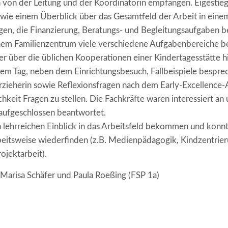
 von der Leitung und der Koordinatorin empfangen. Eigestiege
owie einem Überblick über das Gesamtfeld der Arbeit in eine
en, die Finanzierung, Beratungs- und Begleitungsaufgaben b
einem Familienzentrum viele verschiedene Aufgabenbereiche be
der über die üblichen Kooperationen einer Kindertagesstätte h
sem Tag, neben dem Einrichtungsbesuch, Fallbeispiele bespre
rzieherin sowie Reflexionsfragen nach dem Early-Excellence-A
chkeit Fragen zu stellen. Die Fachkräfte waren interessiert a
aufgeschlossen beantwortet.
n lehrreichen Einblick in das Arbeitsfeld bekommen und konn
rbeitsweise wiederfinden (z.B. Medienpädagogik, Kindzentrieru
ojektarbeit).
 Marisa Schäfer und Paula Roeßing (FSP 1a)