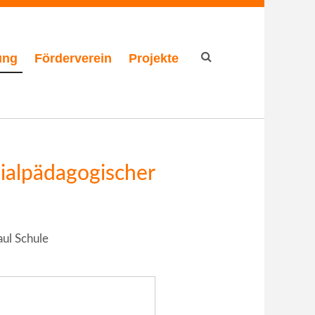
ung
Förderverein
Projekte
Suchformular
zialpädagogischer
aul Schule