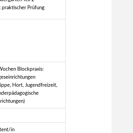
t
praktischer Prüfung
Wochen Blockpraxis:
geseinrichtungen
ippe, Hort, Jugendfreizeit,
nderpädagogische
nrichtungen)
tent/in