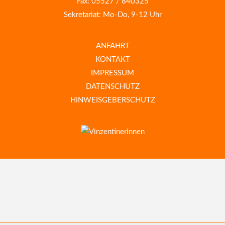
Fax: 05527 / 840325
Sekretariat: Mo-Do, 9-12 Uhr
ANFAHRT
KONTAKT
IMPRESSUM
DATENSCHUTZ
HINWEISGEBERSCHUTZ