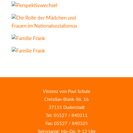
Vinzenz von Paul Schule
Christian-Blank-Str. 16
37115 Duderstadt
Tel: 05527 / 840311
Fax: 05527 / 840325
Sekretariat: Mo-Do, 9-12 Uhr