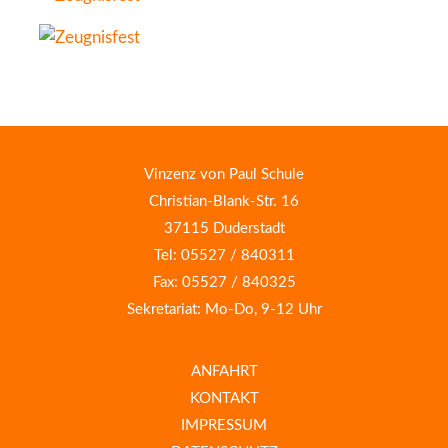
Vinzenz von Paul Schule
Christian-Blank-Str. 16
37115 Duderstadt
Tel: 05527 / 840311
Fax: 05527 / 840325
Sekretariat: Mo-Do, 9-12 Uhr
ANFAHRT
KONTAKT
IMPRESSUM