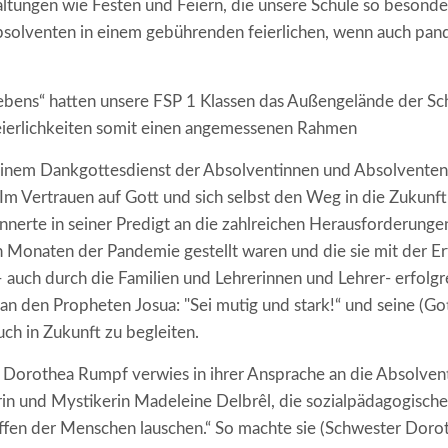
ltungen wie Festen und Feiern, die unsere Schule so besond
solventen in einem gebührenden feierlichen, wenn auch pa
bens“ hatten unsere FSP 1 Klassen das Außengelände der Sch
ierlichkeiten somit einen angemessenen Rahmen
 einem Dankgottesdienst der Absolventinnen und Absolventen
 Im Vertrauen auf Gott und sich selbst den Weg in die Zukunft
nnerte in seiner Predigt an die zahlreichen Herausforderungen
Monaten der Pandemie gestellt waren und die sie mit der Er
auch durch die Familien und Lehrerinnen und Lehrer- erfolgr
an den Propheten Josua: "Sei mutig und stark!“ und seine (Go
ch in Zukunft zu begleiten.
M. Dorothea Rumpf verwies in ihrer Ansprache an die Absolve
erin und Mystikerin Madeleine Delbrêl, die sozialpädagogisc
offen der Menschen lauschen.“ So machte sie (Schwester Dorot